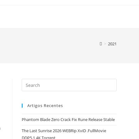
>
2021
Artigos Recentes
Phantom Blade Zero Crack Fix Rune Release Stable
a
The Last Sunrise 2026 WEBRip XviD .FullMov𝗂e
DDP5.1 4K Torrent