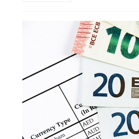
Que
São
Despesas
Extraordinárias?