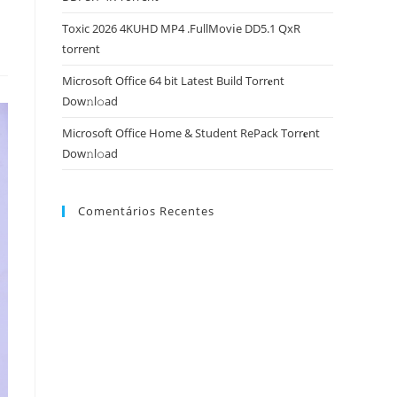
Toxic 2026 4KUHD MP4 .FullMov𝗂e DD5.1 QxR
torrent
Microsoft Office 64 bit Latest Build Torr𝐞nt
Dow𝚗l𝚘аd
Microsoft Office Home & Student RePack Torr𝐞nt
Dow𝚗l𝚘аd
Comentários Recentes