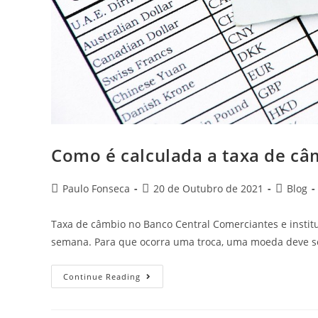
Como é calculada a taxa de câ
Post
Post
Post
Paulo Fonseca
20 de Outubro de 2021
Blog
author:
published:
category:
Taxa de câmbio no Banco Central Comerciantes e insti
semana. Para que ocorra uma troca, uma moeda deve s
Como
Continue Reading
É
Calculada
A
Taxa