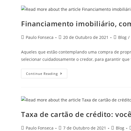
De
Câmbio?
Financiamento imobiliário, co
Post
Post
Post
Paulo Fonseca
20 de Outubro de 2021
Blog
/
author:
published:
category:
Aqueles que estão contemplando uma compra de propr
selecionar cuidadosamente o credor, para garantir qu
Financiamento
Continue Reading
Imobiliário,
Como
Escolher
O
Banco?
Taxa de cartão de crédito: vo
Post
Post
Post
P
Paulo Fonseca
7 de Outubro de 2021
Blog