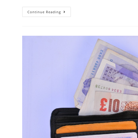
Taxa
Continue Reading
De
Juros
Da
Poupança,
Vale
A
Pena?