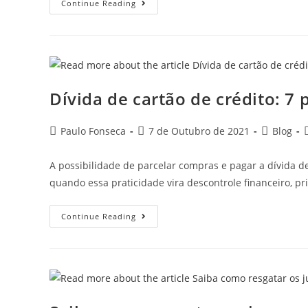
Juros
Continue Reading
Anuais
Do
Cartão
De
Crédito
Chegam
A
Até
875%
Dívida de cartão de crédito: 7 
Post
Post
Post
P
Paulo Fonseca
7 de Outubro de 2021
Blog
author:
published:
category:
A possibilidade de parcelar compras e pagar a dívida d
quando essa praticidade vira descontrole financeiro, 
Dívida
Continue Reading
De
Cartão
De
Crédito:
7
Passos
Para
Se
Livrar