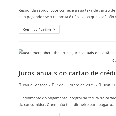
author:
published:
category:
Responda rápido: você conhece a sua taxa de cartão de
está pagando? Se a resposta é não, saiba que você não
Taxa
Continue Reading
De
Cartão
De
Crédito:
Você
Conhece
O
Que
Ca
Está
Pagando?
Juros anuais do cartão de cré
Post
Post
Post
Paulo Fonseca
7 de Outubro de 2021
Blog
/
D
author:
published:
category:
O adiamento do pagamento integral da fatura do cartão d
do consumidor. Quem não tem dinheiro para pagar o…