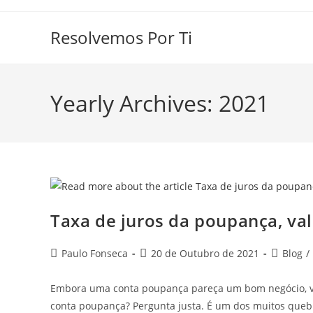
Skip
to
Resolvemos Por Ti
content
Yearly Archives: 2021
Taxa de juros da poupança, va
Post
Post
Post
Paulo Fonseca
20 de Outubro de 2021
Blog
/
author:
published:
category:
Embora uma conta poupança pareça um bom negócio, vo
conta poupança? Pergunta justa. É um dos muitos queb