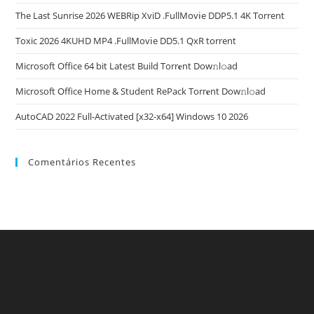
The Last Sunrise 2026 WEBRip XviD .FullMov𝗂e DDP5.1 4K Torrent
Toxic 2026 4KUHD MP4 .FullMov𝗂e DD5.1 QxR torrent
Microsoft Office 64 bit Latest Build Torr𝐞nt Dow𝚗l𝚘аd
Microsoft Office Home & Student RePack Torr𝐞nt Dow𝚗l𝚘аd
AutoCAD 2022 Full-Activated [x32-x64] Windows 10 2026
Comentários Recentes