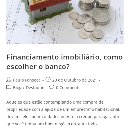
Financiamento imobiliário, como
escolher o banco?
Post
Post
Paulo Fonseca
20 de Outubro de 2021
author:
published:
Post
Post
Blog
/
Destaque
0 Comments
category:
comments:
Aqueles que estão contemplando uma compra de
propriedade com a ajuda de um empréstimo habitacional,
devem selecionar cuidadosamente o credor, para garantir
que você tenha um bom negócio durante todo…