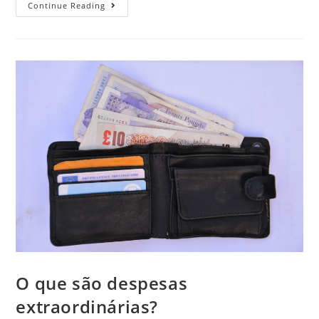
Taxa
Continue Reading
De
Juros
Da
Poupança,
Vale
A
Pena?
O que são despesas
extraordinárias?