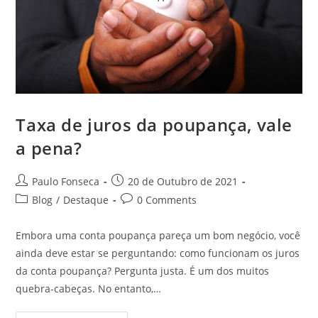
Taxa de juros da poupança, vale
a pena?
Post
Post
Paulo Fonseca
20 de Outubro de 2021
author:
published:
Post
Post
Blog
/
Destaque
0 Comments
category:
comments:
Embora uma conta poupança pareça um bom negócio, você
ainda deve estar se perguntando: como funcionam os juros
da conta poupança? Pergunta justa. É um dos muitos
quebra-cabeças. No entanto,…