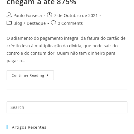
chegam a até 875%
Post
Post
Paulo Fonseca
7 de Outubro de 2021
author:
published:
Post
Post
Blog
/
Destaque
0 Comments
category:
comments:
O adiamento do pagamento integral da fatura do cartão de
crédito leva à multiplicação da dívida, que pode sair do
controle do consumidor. Quem não tem dinheiro para
pagar o…
Juros
Continue Reading
Anuais
Do
Cartão
De
Crédito
Chegam
A
Até
875%
Artigos Recentes