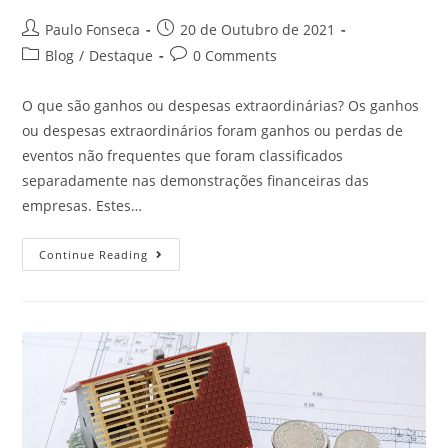
Post
Post
Paulo Fonseca
20 de Outubro de 2021
author:
published:
Post
Post
Blog
/
Destaque
0 Comments
category:
comments:
O que são ganhos ou despesas extraordinárias? Os ganhos
ou despesas extraordinários foram ganhos ou perdas de
eventos não frequentes que foram classificados
separadamente nas demonstrações financeiras das
empresas. Estes…
O
Continue Reading
Que
São
Despesas
Extraordinárias?